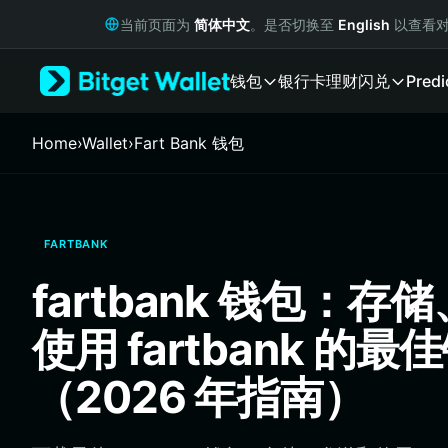
English
当前页面为
简体中文
。是否切换至
English
以查看对
日本語
Tiếng Việt
钱包
银行卡
理财
闪兑
Predi
Русский
Español (Latinoamérica)
Türkçe
Home
›
Wallet
›
Fart Bank 钱包
Italiano
Français
Deutsch
简体中文
FARTBANK
繁體中文
Português (Portugal)
fartbank 钱包：存
Bahasa Indonesia
ภาษาไทย
使用 fartbank 的最
हिन्दी
বাংলা
（2026 年指南）
Español
Português (Brasil)
Español (Argentina)