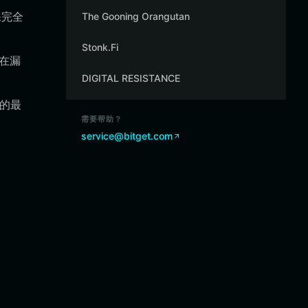
保完全
The Gooning Orangutan
Stonk.Fi
潜在漏
DIGITAL RESISTANCE
 的最
需要帮助？
service@bitget.com