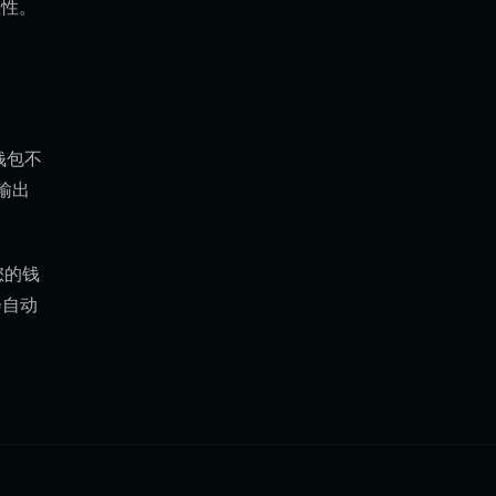
缺性。
钱包不
输出
您的钱
会自动