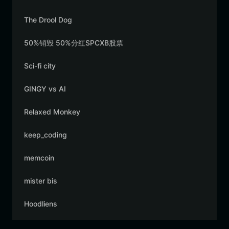
The Drool Dog
50%销毁 50%分红SPCXB股票
Sci-fi city
GINGY vs AI
Relaxed Monkey
keep_coding
memcoin
mister bis
Hoodliens