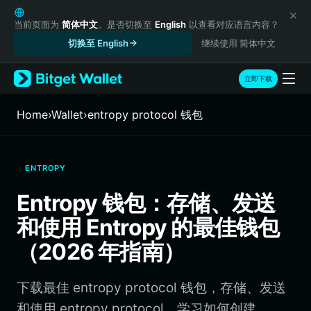
English
日本語
当前页面为
简体中文
。是否切换至
English
以查看对应语言内容？
Tiếng Việt
切换至 English
继续使用 简体中文
Русский
Español (Latinoamérica)
立即下载
Türkçe
Italiano
Home
›
Wallet
›
entropy protocol 钱包
Français
Deutsch
简体中文
ENTROPY
繁體中文
Português (Portugal)
Entropy 钱包：存储、发送
Bahasa Indonesia
和使用 Entropy 的最佳钱包
ภาษาไทย
हिन्दी
（2026 年指南）
বাংলা
Español
下载最佳 entropy protocol 钱包，存储、发送
Português (Brasil)
Español (Argentina)
和使用 entropy protocol。学习如何创建