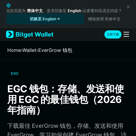
English
日本語
当前页面为
简体中文
。是否切换至
English
以查看对应语言内容？
Tiếng Việt
切换至 English
继续使用 简体中文
Русский
Español (Latinoamérica)
立即下载
Türkçe
Italiano
Home
›
Wallet
›
EverGrow 钱包
Français
Deutsch
简体中文
EGC
繁體中文
Português (Portugal)
EGC 钱包：存储、发送和使
Bahasa Indonesia
用 EGC 的最佳钱包（2026
ภาษาไทย
हिन्दी
年指南）
বাংলা
Español
下载最佳 EverGrow 钱包，存储、发送和使用
Português (Brasil)
Español (Argentina)
EverGrow。学习如何创建 EverGrow 钱包、访