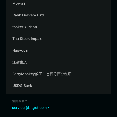
Mowgli
Cash Delivery Bird
tooker kurlson
The Stock Impaler
Hueycoin
逆袭生态
BabyMonkey猴子生态百分百分红币
USDG Bank
需要帮助？
service@bitget.com