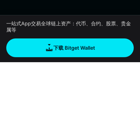
一站式App交易全球链上资产：代币、合约、股票、贵金
属等
下载 Bitget Wallet
公司
关于 Bitget Wallet
产品