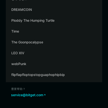
DREAMCOIN
Ploddy The Humping Turtle
Time
The Goonpocalypse
LEO XIV
webPunk
flipflapfloptopstopguaphophipbip
需要帮助？
service@bitget.com