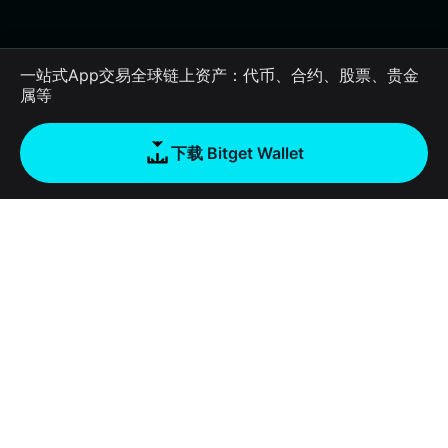
一站式App交易全球链上资产：代币、合约、股票、贵金
属等
下载 Bitget Wallet
公司
关于 Bitget Wallet
产品