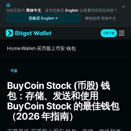
English
日本語
当前页面为
简体中文
。是否切换至
English
以查看对应语言内容？
Tiếng Việt
切换至 English
继续使用 简体中文
Русский
Español (Latinoamérica)
立即下载
Türkçe
Italiano
Home
›
Wallet
›
买币股上币安 钱包
Français
Deutsch
简体中文
币股
繁體中文
Português (Portugal)
BuyCoin Stock (币股) 钱
Bahasa Indonesia
包：存储、发送和使用
ภาษาไทย
हिन्दी
BuyCoin Stock 的最佳钱包
বাংলা
（2026 年指南）
Español
Português (Brasil)
Español (Argentina)