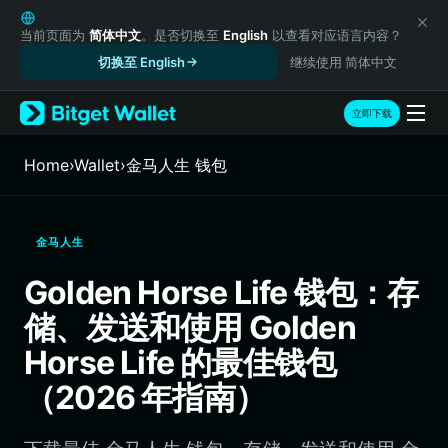
English
日本語
当前页面为
简体中文
。是否切换至
English
以查看对应语言内容？
Tiếng Việt
切换至 English
继续使用 简体中文
Русский
Español (Latinoamérica)
立即下载
Türkçe
Italiano
Home
›
Wallet
›
金马人生 钱包
Français
Deutsch
简体中文
金马人生
繁體中文
Português (Portugal)
Golden Horse Life 钱包：存
Bahasa Indonesia
储、发送和使用 Golden
ภาษาไทย
हिन्दी
Horse Life 的最佳钱包
বাংলা
（2026 年指南）
Español
Português (Brasil)
Español (Argentina)