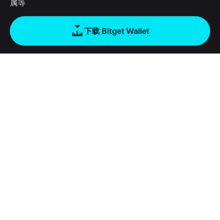
属等
下载 Bitget Wallet
公司
关于 Bitget Wallet
产品
博客
加密卡
Bitget Wallet X
学院
稳定币理财
开发者文档
安全