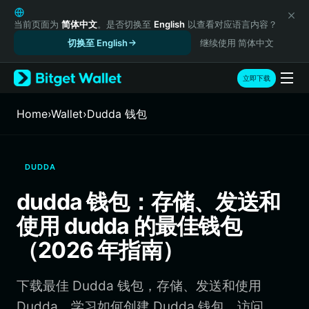
English
日本語
当前页面为
简体中文
。是否切换至
English
以查看对应语言内容？
Tiếng Việt
切换至 English
继续使用 简体中文
Русский
Español (Latinoamérica)
立即下载
Türkçe
Italiano
Home
›
Wallet
›
Dudda 钱包
Français
Deutsch
简体中文
DUDDA
繁體中文
Português (Portugal)
dudda 钱包：存储、发送和
Bahasa Indonesia
使用 dudda 的最佳钱包
ภาษาไทย
हिन्दी
（2026 年指南）
বাংলা
Español
下载最佳 Dudda 钱包，存储、发送和使用
Português (Brasil)
Español (Argentina)
Dudda。学习如何创建 Dudda 钱包、访问