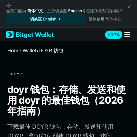
English
日本語
当前页面为
简体中文
。是否切换至
English
以查看对应语言内容？
Tiếng Việt
切换至 English
继续使用 简体中文
Русский
Español (Latinoamérica)
立即下载
Türkçe
Italiano
Home
›
Wallet
›
DOYR 钱包
Français
Deutsch
简体中文
DOYR
繁體中文
Português (Portugal)
doyr 钱包：存储、发送和使
Bahasa Indonesia
用 doyr 的最佳钱包（2026
ภาษาไทย
हिन्दी
年指南）
বাংলা
Español
下载最佳 DOYR 钱包，存储、发送和使用
Português (Brasil)
Español (Argentina)
DOYR。学习如何创建 DOYR 钱包、访问