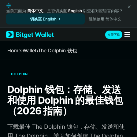
English
日本語
当前页面为
简体中文
。是否切换至
English
以查看对应语言内容？
Tiếng Việt
切换至 English
继续使用 简体中文
Русский
Español (Latinoamérica)
立即下载
Türkçe
Italiano
Home
›
Wallet
›
The Dolphin 钱包
Français
Deutsch
简体中文
DOLPHIN
繁體中文
Português (Portugal)
Dolphin 钱包：存储、发送
Bahasa Indonesia
和使用 Dolphin 的最佳钱包
ภาษาไทย
हिन्दी
（2026 指南）
বাংলা
Español
下载最佳 The Dolphin 钱包，存储、发送和使
Português (Brasil)
Español (Argentina)
用 The Dolphin。学习如何创建 The Dolphin