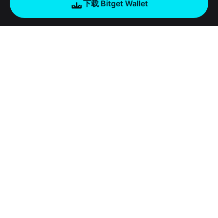
下载 Bitget Wallet
公司
关于 Bitget Wallet
产品
博客
加密卡
Bitget Wallet X
学院
稳定币理财
开发者文档
安全
加密资讯
Payfi Crypto
接入钱包
风险保障基金
工具