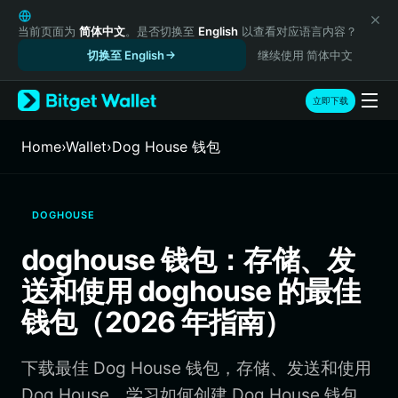
English
日本語
当前页面为
简体中文
。是否切换至
English
以查看对应语言内容？
Tiếng Việt
切换至 English
继续使用 简体中文
Русский
Español (Latinoamérica)
立即下载
Türkçe
Italiano
Home
›
Wallet
›
Dog House 钱包
Français
Deutsch
简体中文
DOGHOUSE
繁體中文
Português (Portugal)
doghouse 钱包：存储、发
Bahasa Indonesia
送和使用 doghouse 的最佳
ภาษาไทย
हिन्दी
钱包（2026 年指南）
বাংলা
Español
下载最佳 Dog House 钱包，存储、发送和使用
Português (Brasil)
Español (Argentina)
Dog House。学习如何创建 Dog House 钱包、