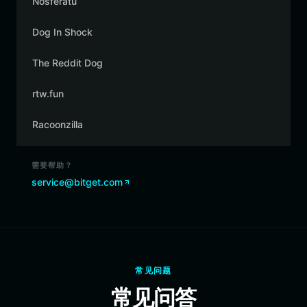
Nosferatu
Dog In Shock
The Reddit Dog
rtw.fun
Racoonzilla
需要帮助？
service@bitget.com
常见问题
常见问答