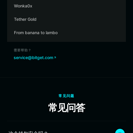
Wonka0x
Tether Gold
From banana to lambo
需要帮助？
service@bitget.com
常见问题
常见问答