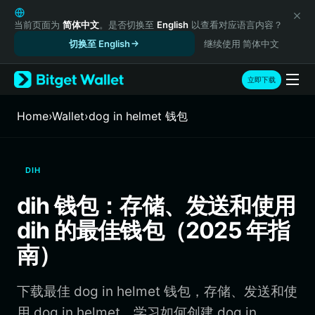
English
日本語
当前页面为
简体中文
。是否切换至
English
以查看对应语言内容？
Tiếng Việt
切换至 English
继续使用 简体中文
Русский
Español (Latinoamérica)
立即下载
Türkçe
Italiano
Home
›
Wallet
›
dog in helmet 钱包
Français
Deutsch
简体中文
DIH
繁體中文
Português (Portugal)
dih 钱包：存储、发送和使用
Bahasa Indonesia
dih 的最佳钱包（2025 年指
ภาษาไทย
हिन्दी
南）
বাংলা
Español
下载最佳 dog in helmet 钱包，存储、发送和使
Português (Brasil)
Español (Argentina)
用 dog in helmet。学习如何创建 dog in