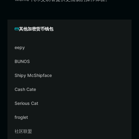
其他加密货币钱包
eepy
BUNOS
Shipy McShipface
Cash Cate
Serious Cat
froglet
社区联盟