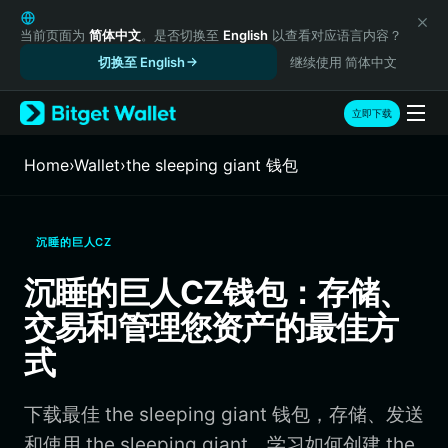
English
日本語
当前页面为
简体中文
。是否切换至
English
以查看对应语言内容？
Tiếng Việt
切换至 English
继续使用 简体中文
Русский
Español (Latinoamérica)
立即下载
Türkçe
Italiano
Home
›
Wallet
›
the sleeping giant 钱包
Français
Deutsch
简体中文
沉睡的巨人CZ
繁體中文
Português (Portugal)
沉睡的巨人CZ钱包：存储、
Bahasa Indonesia
交易和管理您资产的最佳方
ภาษาไทย
हिन्दी
式
বাংলা
Español
下载最佳 the sleeping giant 钱包，存储、发送
Português (Brasil)
Español (Argentina)
和使用 the sleeping giant。学习如何创建 the