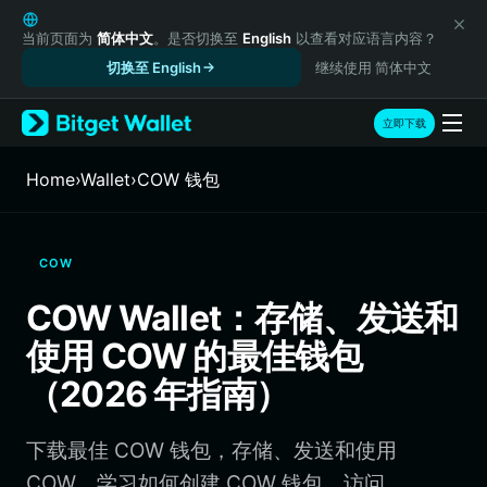
English
日本語
当前页面为
简体中文
。是否切换至
English
以查看对应语言内容？
Tiếng Việt
切换至 English
继续使用 简体中文
Русский
Español (Latinoamérica)
立即下载
Türkçe
Italiano
Home
›
Wallet
›
COW 钱包
Français
Deutsch
简体中文
COW
繁體中文
Português (Portugal)
COW Wallet：存储、发送和
Bahasa Indonesia
使用 COW 的最佳钱包
ภาษาไทย
हिन्दी
（2026 年指南）
বাংলা
Español
下载最佳 COW 钱包，存储、发送和使用
Português (Brasil)
Español (Argentina)
COW。学习如何创建 COW 钱包、访问