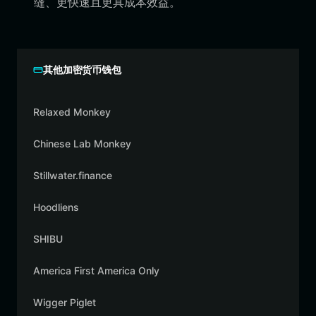
缝、更快速且更具成本效益。
其他加密货币钱包
Relaxed Monkey
Chinese Lab Monkey
Stillwater.finance
Hoodliens
SHIBU
America First America Only
Wigger Piglet