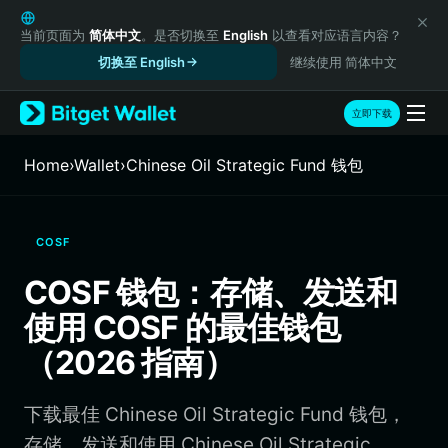
English
日本語
当前页面为
简体中文
。是否切换至
English
以查看对应语言内容？
Tiếng Việt
切换至 English
继续使用 简体中文
Русский
Español (Latinoamérica)
立即下载
Türkçe
Italiano
Home
›
Wallet
›
Chinese Oil Strategic Fund 钱包
Français
Deutsch
简体中文
COSF
繁體中文
Português (Portugal)
COSF 钱包：存储、发送和
Bahasa Indonesia
使用 COSF 的最佳钱包
ภาษาไทย
हिन्दी
（2026 指南）
বাংলা
Español
下载最佳 Chinese Oil Strategic Fund 钱包，
Português (Brasil)
Español (Argentina)
存储、发送和使用 Chinese Oil Strategic