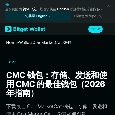
English
日本語
当前页面为
简体中文
。是否切换至
English
以查看对应语言内容？
Tiếng Việt
切换至 English
继续使用 简体中文
Русский
Español (Latinoamérica)
立即下载
Türkçe
Italiano
Home
›
Wallet
›
CoinMarketCat 钱包
Français
Deutsch
简体中文
CMC
繁體中文
Português (Portugal)
CMC 钱包：存储、发送和使
Bahasa Indonesia
用 CMC 的最佳钱包（2026
ภาษาไทย
हिन्दी
年指南）
বাংলা
Español
下载最佳 CoinMarketCat 钱包，存储、发送和
Português (Brasil)
Español (Argentina)
使用 CoinMarketCat。学习如何创建