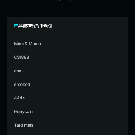
其他加密货币钱包
Mimi & Mumu
CSI888
chalk
smoltod
4444
Hueycoin
Tardimals