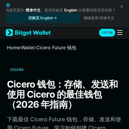
English
日本語
当前页面为
简体中文
。是否切换至
English
以查看对应语言内容？
Tiếng Việt
切换至 English
继续使用 简体中文
Русский
Español (Latinoamérica)
立即下载
Türkçe
Italiano
Home
›
Wallet
›
Cicero Future 钱包
Français
Deutsch
简体中文
CICERO
繁體中文
Português (Portugal)
Cicero 钱包：存储、发送和
Bahasa Indonesia
使用 Cicero 的最佳钱包
ภาษาไทย
हिन्दी
（2026 年指南）
বাংলা
Español
下载最佳 Cicero Future 钱包，存储、发送和使
Português (Brasil)
Español (Argentina)
用 Cicero Future。学习如何创建 Cicero