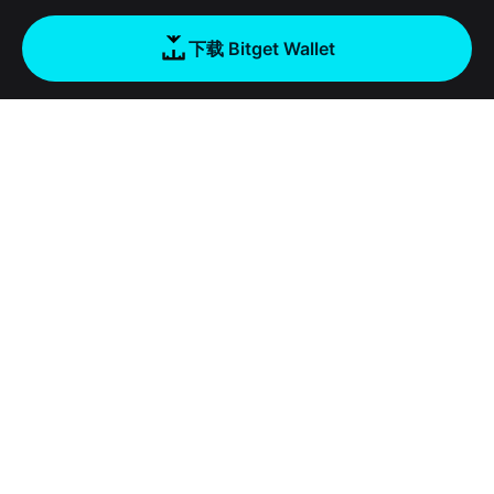
下载 Bitget Wallet
公司
关于 Bitget Wallet
产品
博客
加密卡
Bitget Wallet X
学院
稳定币理财
开发者文档
安全