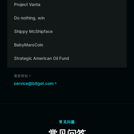
Project Vanta
Do nothing, win
Shippy McShipface
BabyMarsCoin
Strategic American Oil Fund
需要帮助？
service@bitget.com
常见问题
常见问答