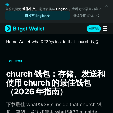
English
日本語
当前页面为
简体中文
。是否切换至
English
以查看对应语言内容？
Tiếng Việt
切换至 English
继续使用 简体中文
Русский
Español (Latinoamérica)
立即下载
Türkçe
Italiano
Home
›
Wallet
›
what&#39;s inside that church 钱包
Français
Deutsch
简体中文
CHURCH
繁體中文
Português (Portugal)
church 钱包：存储、发送和
Bahasa Indonesia
使用 church 的最佳钱包
ภาษาไทย
हिन्दी
（2026 年指南）
বাংলা
Español
下载最佳 what&#39;s inside that church 钱
Português (Brasil)
Español (Argentina)
包，存储、发送和使用 what&#39;s inside