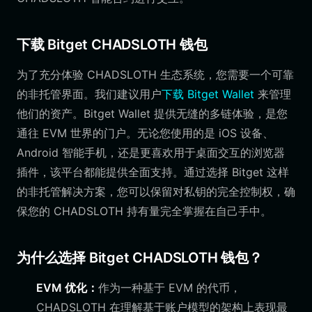
下载 Bitget CHADSLOTH 钱包
为了充分体验 CHADSLOTH 生态系统，您需要一个可靠
的非托管界面。我们建议用户
下载 Bitget Wallet
来管理
他们的资产。Bitget Wallet 提供无缝的多链体验，是您
通往 EVM 世界的门户。无论您使用的是 iOS 设备、
Android 智能手机，还是更喜欢用于桌面交互的浏览器
插件，该平台都能提供全面支持。通过选择 Bitget 这样
的非托管解决方案，您可以保留对私钥的完全控制权，确
保您的 CHADSLOTH 持有量完全掌握在自己手中。
为什么选择 Bitget CHADSLOTH 钱包？
EVM 优化：
作为一种基于 EVM 的代币，
CHADSLOTH 在理解基于账户模型的架构上表现最