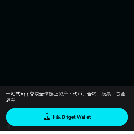
一站式App交易全球链上资产：代币、合约、股票、贵金
属等
下载 Bitget Wallet