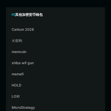
其他加密货币钱包
Carlson 2028
火箭狗
memcoin
shiba wif gun
memefi
HOLD
LOXI
MicroStrategy