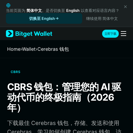
English
日本語
当前页面为
简体中文
。是否切换至
English
以查看对应语言内容？
Tiếng Việt
切换至 English
继续使用 简体中文
Русский
Español (Latinoamérica)
立即下载
Türkçe
Italiano
Home
›
Wallet
›
Cerebras 钱包
Français
Deutsch
简体中文
CBRS
繁體中文
Português (Portugal)
CBRS 钱包：管理您的 AI 驱
Bahasa Indonesia
动代币的终极指南（2026
ภาษาไทย
हिन्दी
年）
বাংলা
Español
下载最佳 Cerebras 钱包，存储、发送和使用
Português (Brasil)
Español (Argentina)
Cerebras。学习如何创建 Cerebras 钱包、访