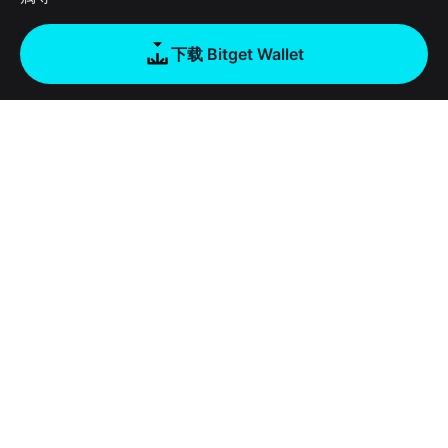
下载 Bitget Wallet
公司
关于 Bitget Wallet
产品
博客
加密卡
Bitget Wallet X
学院
稳定币理财
开发者文档
安全