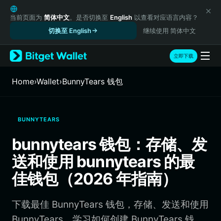
English
日本語
当前页面为
简体中文
。是否切换至
English
以查看对应语言内容？
Tiếng Việt
切换至 English
继续使用 简体中文
Русский
Español (Latinoamérica)
立即下载
Türkçe
Italiano
Home
›
Wallet
›
BunnyTears 钱包
Français
Deutsch
简体中文
BUNNYTEARS
繁體中文
Português (Portugal)
bunnytears 钱包：存储、发
Bahasa Indonesia
送和使用 bunnytears 的最
ภาษาไทย
हिन्दी
佳钱包（2026 年指南）
বাংলা
Español
下载最佳 BunnyTears 钱包，存储、发送和使用
Português (Brasil)
Español (Argentina)
BunnyTears。学习如何创建 BunnyTears 钱