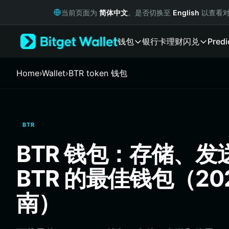
English
当前页面为
简体中文
。是否切换至
English
以查看对
日本語
Tiếng Việt
钱包
银行卡
理财
闪兑
Predi
Русский
Español (Latinoamérica)
Türkçe
Home
›
Wallet
›
BTR token 钱包
Italiano
Français
Deutsch
简体中文
BTR
繁體中文
Português (Portugal)
BTR 钱包：存储、发
Bahasa Indonesia
ภาษาไทย
BTR 的最佳钱包（20
हिन्दी
বাংলা
南）
Español
Português (Brasil)
Español (Argentina)