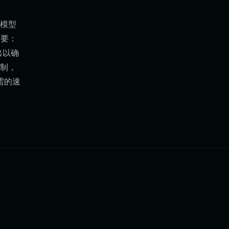
户模型
重要：
出以确
机制，
需的速