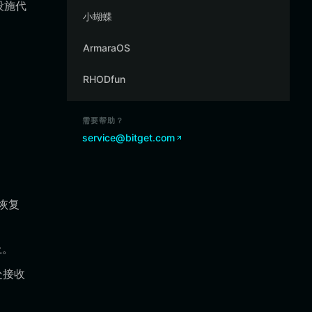
设施代
小蝴蝶
ArmaraOS
RHODfun
需要帮助？
service@bitget.com
恢复
上。
处接收