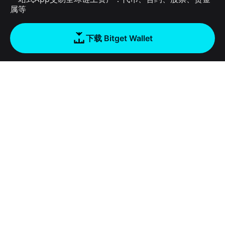
属等
下载 Bitget Wallet
公司
关于 Bitget Wallet
产品
博客
加密卡
Bitget Wallet X
学院
稳定币理财
开发者文档
安全