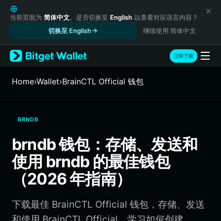
English
日本語
当前页面为
简体中文
。是否切换至
English
以查看对应语言内容？
Tiếng Việt
切换至 English
继续使用 简体中文
Русский
Español (Latinoamérica)
立即下载
Türkçe
Italiano
Home
›
Wallet
›
BrainCTL Official 钱包
Français
Deutsch
简体中文
BRNDB
繁體中文
Português (Portugal)
brndb 钱包：存储、发送和
Bahasa Indonesia
使用 brndb 的最佳钱包
ภาษาไทย
हिन्दी
（2026 年指南）
বাংলা
Español
下载最佳 BrainCTL Official 钱包，存储、发送
Português (Brasil)
Español (Argentina)
和使用 BrainCTL Official。学习如何创建