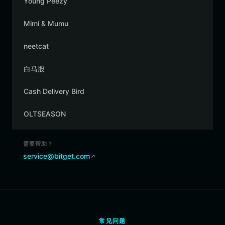
Young Peezy
Mimi & Mumu
neetcat
白马股
Cash Delivery Bird
OLTSEASON
需要帮助？
service@bitget.com
常见问题