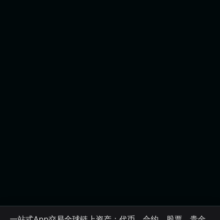
一站式App交易全球链上资产：代币、合约、股票、贵金