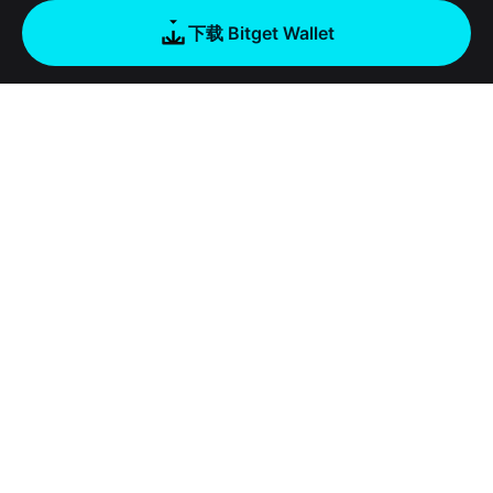
下载 Bitget Wallet
公司
关于 Bitget Wallet
产品
博客
加密卡
Bitget Wallet X
学院
稳定币理财
开发者文档
安全
加密资讯
Payfi Crypto
接入钱包
风险保障基金
工具