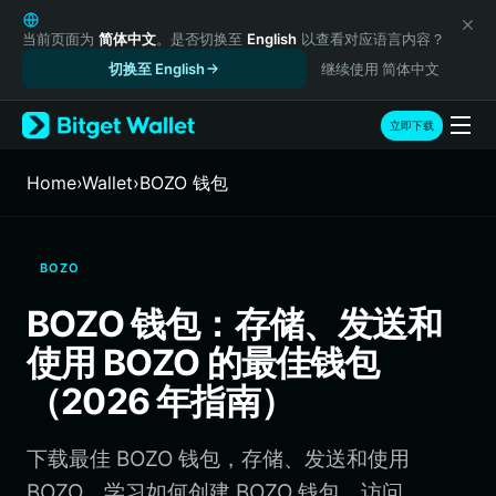
English
日本語
当前页面为
简体中文
。是否切换至
English
以查看对应语言内容？
Tiếng Việt
切换至 English
继续使用 简体中文
Русский
Español (Latinoamérica)
立即下载
Türkçe
Italiano
Home
›
Wallet
›
BOZO 钱包
Français
Deutsch
简体中文
BOZO
繁體中文
Português (Portugal)
BOZO 钱包：存储、发送和
Bahasa Indonesia
使用 BOZO 的最佳钱包
ภาษาไทย
हिन्दी
（2026 年指南）
বাংলা
Español
下载最佳 BOZO 钱包，存储、发送和使用
Português (Brasil)
Español (Argentina)
BOZO。学习如何创建 BOZO 钱包、访问