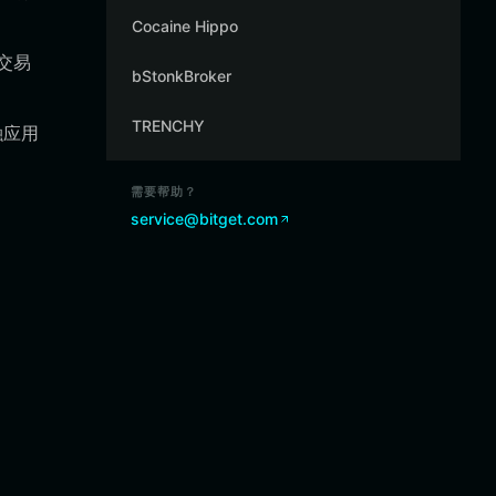
Cocaine Hippo
在交易
bStonkBroker
TRENCHY
融应用
需要帮助？
service@bitget.com