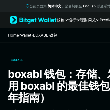
English
当前页面为
简体中文
。是否切换至
English
以查看对
日本語
Tiếng Việt
钱包
银行卡
理财
闪兑
Predi
Русский
Español (Latinoamérica)
Türkçe
Home
›
Wallet
›
BOXABL 钱包
Italiano
Français
Deutsch
简体中文
BOXABL
繁體中文
Português (Portugal)
boxabl 钱包：存储
Bahasa Indonesia
ภาษาไทย
用 boxabl 的最佳钱
हिन्दी
বাংলা
年指南）
Español
Português (Brasil)
Español (Argentina)