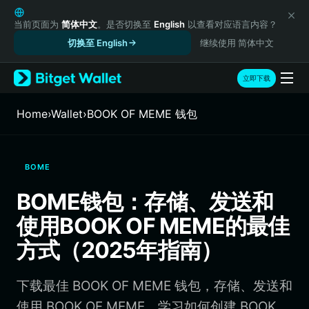
English
日本語
当前页面为
简体中文
。是否切换至
English
以查看对应语言内容？
Tiếng Việt
切换至 English
继续使用 简体中文
Русский
Español (Latinoamérica)
立即下载
Türkçe
Italiano
Home
›
Wallet
›
BOOK OF MEME 钱包
Français
Deutsch
简体中文
BOME
繁體中文
Português (Portugal)
BOME钱包：存储、发送和
Bahasa Indonesia
使用BOOK OF MEME的最佳
ภาษาไทย
हिन्दी
方式（2025年指南）
বাংলা
Español
下载最佳 BOOK OF MEME 钱包，存储、发送和
Português (Brasil)
Español (Argentina)
使用 BOOK OF MEME。学习如何创建 BOOK