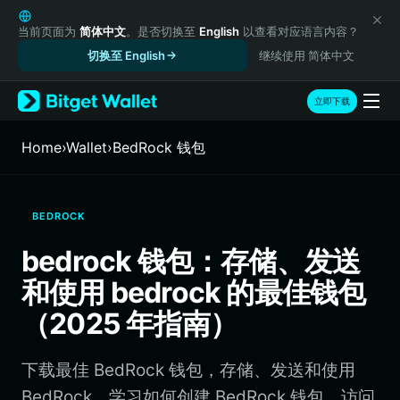
English
日本語
当前页面为
简体中文
。是否切换至
English
以查看对应语言内容？
Tiếng Việt
切换至 English
继续使用 简体中文
Русский
Español (Latinoamérica)
立即下载
Türkçe
Italiano
Home
›
Wallet
›
BedRock 钱包
Français
Deutsch
简体中文
BEDROCK
繁體中文
Português (Portugal)
bedrock 钱包：存储、发送
Bahasa Indonesia
和使用 bedrock 的最佳钱包
ภาษาไทย
हिन्दी
（2025 年指南）
বাংলা
Español
下载最佳 BedRock 钱包，存储、发送和使用
Português (Brasil)
Español (Argentina)
BedRock。学习如何创建 BedRock 钱包、访问