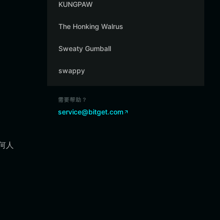
KUNGPAW
The Honking Walrus
Sweaty Gumball
swappy
需要帮助？
service@bitget.com
何人