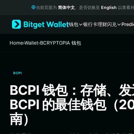
English
当前页面为
简体中文
。是否切换至
English
以查看对
日本語
Tiếng Việt
钱包
银行卡
理财
闪兑
Predi
Русский
Español (Latinoamérica)
Türkçe
Home
›
Wallet
›
BCRYPTOPIA 钱包
Italiano
Français
Deutsch
简体中文
BCPI
繁體中文
Português (Portugal)
BCPI 钱包：存储、
Bahasa Indonesia
ภาษาไทย
BCPI 的最佳钱包（20
हिन्दी
বাংলা
南）
Español
Português (Brasil)
Español (Argentina)