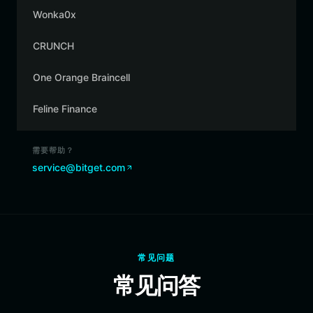
Wonka0x
CRUNCH
One Orange Braincell
Feline Finance
需要帮助？
service@bitget.com
常见问题
常见问答