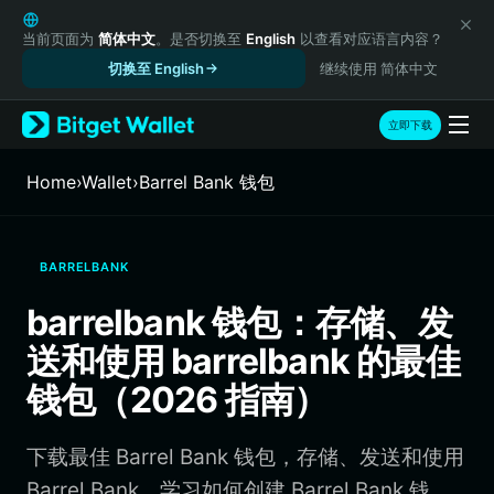
English
日本語
当前页面为
简体中文
。是否切换至
English
以查看对应语言内容？
Tiếng Việt
切换至 English
继续使用 简体中文
Русский
Español (Latinoamérica)
立即下载
Türkçe
Italiano
Home
›
Wallet
›
Barrel Bank 钱包
Français
Deutsch
简体中文
BARRELBANK
繁體中文
Português (Portugal)
barrelbank 钱包：存储、发
Bahasa Indonesia
送和使用 barrelbank 的最佳
ภาษาไทย
हिन्दी
钱包（2026 指南）
বাংলা
Español
下载最佳 Barrel Bank 钱包，存储、发送和使用
Português (Brasil)
Español (Argentina)
Barrel Bank。学习如何创建 Barrel Bank 钱