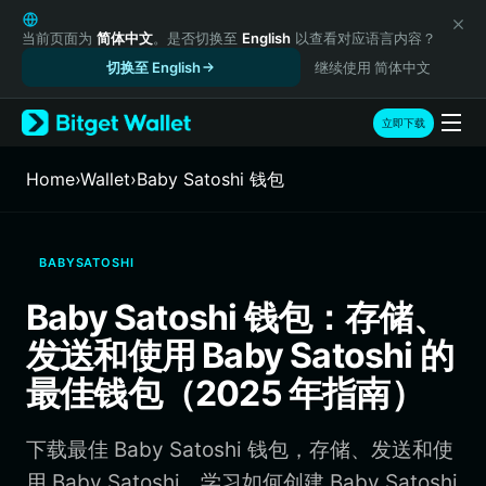
English
日本語
当前页面为
简体中文
。是否切换至
English
以查看对应语言内容？
Tiếng Việt
切换至 English
继续使用 简体中文
Русский
Español (Latinoamérica)
立即下载
Türkçe
Italiano
Home
›
Wallet
›
Baby Satoshi 钱包
Français
Deutsch
简体中文
BABYSATOSHI
繁體中文
Português (Portugal)
Baby Satoshi 钱包：存储、
Bahasa Indonesia
发送和使用 Baby Satoshi 的
ภาษาไทย
हिन्दी
最佳钱包（2025 年指南）
বাংলা
Español
下载最佳 Baby Satoshi 钱包，存储、发送和使
Português (Brasil)
Español (Argentina)
用 Baby Satoshi。学习如何创建 Baby Satoshi