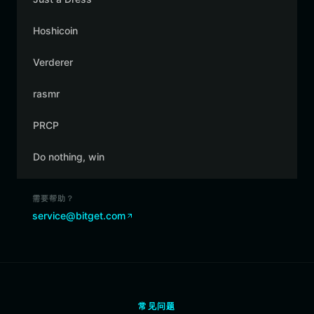
Hoshicoin
Verderer
rasmr
PRCP
Do nothing, win
需要帮助？
service@bitget.com
常见问题