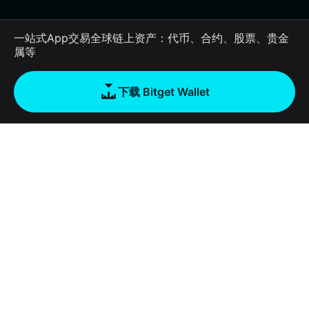
一站式App交易全球链上资产：代币、合约、股票、贵金
属等
下载 Bitget Wallet
公司
关于 Bitget Wallet
产品