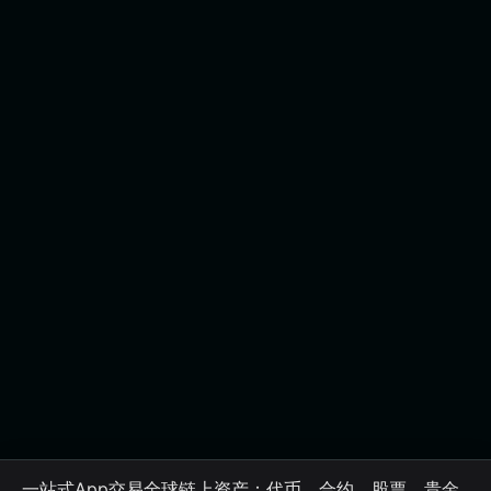
一站式App交易全球链上资产：代币、合约、股票、贵金