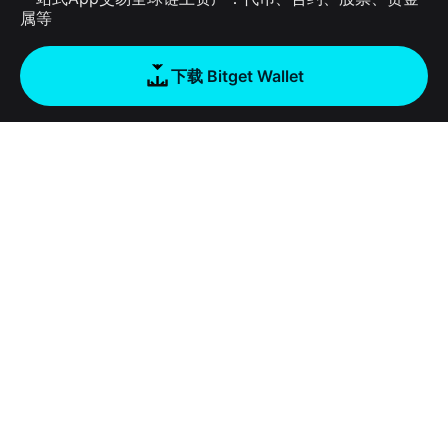
属等
下载 Bitget Wallet
公司
关于 Bitget Wallet
产品
博客
加密卡
Bitget Wallet X
学院
稳定币理财
开发者文档
安全