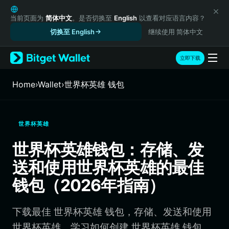
English
日本語
当前页面为
简体中文
。是否切换至
English
以查看对应语言内容？
Tiếng Việt
切换至 English
继续使用 简体中文
Русский
Español (Latinoamérica)
立即下载
Türkçe
Italiano
Home
›
Wallet
›
世界杯英雄 钱包
Français
Deutsch
简体中文
世界杯英雄
繁體中文
Português (Portugal)
世界杯英雄钱包：存储、发
Bahasa Indonesia
送和使用世界杯英雄的最佳
ภาษาไทย
हिन्दी
钱包（2026年指南）
বাংলা
Español
下载最佳 世界杯英雄 钱包，存储、发送和使用
Português (Brasil)
Español (Argentina)
世界杯英雄。学习如何创建 世界杯英雄 钱包、