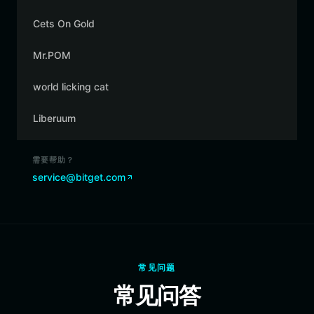
Cets On Gold
Mr.POM
world licking cat
Liberuum
需要帮助？
service@bitget.com
常见问题
常见问答