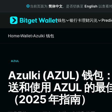
English
当前页面为
简体中文
。是否切换至
English
以查看对
日本語
Tiếng Việt
钱包
银行卡
理财
闪兑
Predi
Русский
Español (Latinoamérica)
Türkçe
Home
›
Wallet
›
Azulki 钱包
Italiano
Français
Deutsch
简体中文
AZUL
繁體中文
Português (Portugal)
Azulki (AZUL) 
Bahasa Indonesia
ภาษาไทย
送和使用 AZUL 的最
हिन्दी
বাংলা
（2025 年指南）
Español
Português (Brasil)
Español (Argentina)