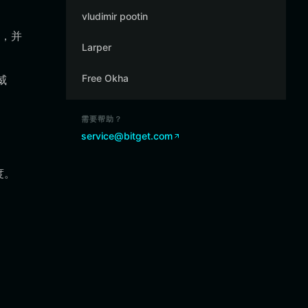
vludimir pootin
畅，并
Larper
Free Okha
威
需要帮助？
service@bitget.com
度。