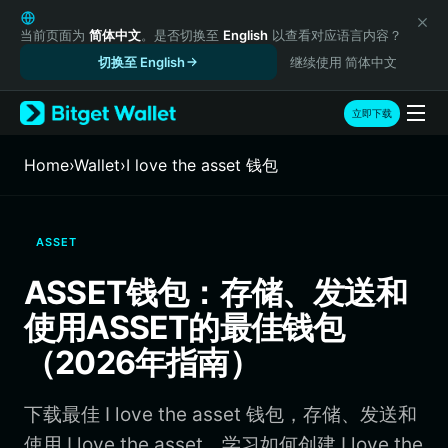
English
日本語
当前页面为
简体中文
。是否切换至
English
以查看对应语言内容？
Tiếng Việt
切换至 English
继续使用 简体中文
Русский
Español (Latinoamérica)
立即下载
Türkçe
Italiano
Home
›
Wallet
›
I love the asset 钱包
Français
Deutsch
简体中文
ASSET
繁體中文
Português (Portugal)
ASSET钱包：存储、发送和
Bahasa Indonesia
使用ASSET的最佳钱包
ภาษาไทย
हिन्दी
（2026年指南）
বাংলা
Español
下载最佳 I love the asset 钱包，存储、发送和
Português (Brasil)
Español (Argentina)
使用 I love the asset。学习如何创建 I love the