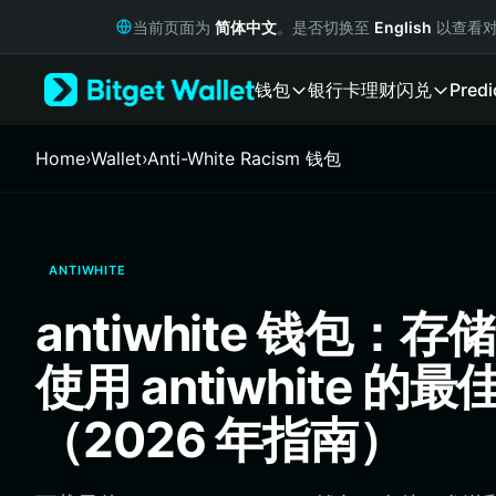
English
当前页面为
简体中文
。是否切换至
English
以查看对
日本語
Tiếng Việt
钱包
银行卡
理财
闪兑
Predi
Русский
Español (Latinoamérica)
Türkçe
Home
›
Wallet
›
Anti-White Racism 钱包
Italiano
Français
Deutsch
简体中文
ANTIWHITE
繁體中文
Português (Portugal)
antiwhite 钱包：
Bahasa Indonesia
ภาษาไทย
使用 antiwhite 的
हिन्दी
বাংলা
（2026 年指南）
Español
Português (Brasil)
Español (Argentina)