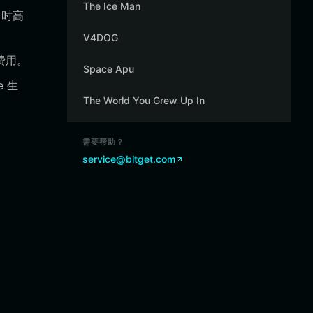
The Ice Man
目时高
V4DOG
费用。
Space Apu
 生
The World You Grew Up In
需要帮助？
service@bitget.com