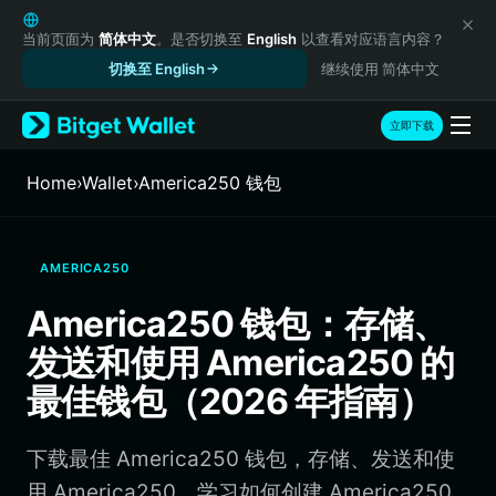
English
日本語
当前页面为
简体中文
。是否切换至
English
以查看对应语言内容？
Tiếng Việt
切换至 English
继续使用 简体中文
Русский
Español (Latinoamérica)
立即下载
Türkçe
Italiano
Home
›
Wallet
›
America250 钱包
Français
Deutsch
简体中文
AMERICA250
繁體中文
Português (Portugal)
America250 钱包：存储、
Bahasa Indonesia
发送和使用 America250 的
ภาษาไทย
हिन्दी
最佳钱包（2026 年指南）
বাংলা
Español
下载最佳 America250 钱包，存储、发送和使
Português (Brasil)
Español (Argentina)
用 America250。学习如何创建 America250