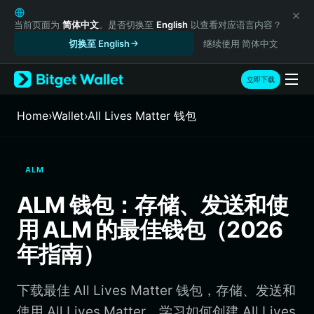
English
日本語
当前页面为
简体中文
。是否切换至
English
以查看对应语言内容？
Tiếng Việt
切换至 English
继续使用 简体中文
Русский
Español (Latinoamérica)
立即下载
Türkçe
Italiano
Home
›
Wallet
›
All Lives Matter 钱包
Français
Deutsch
简体中文
ALM
繁體中文
Português (Portugal)
ALM 钱包：存储、发送和使
Bahasa Indonesia
用 ALM 的最佳钱包（2026
ภาษาไทย
हिन्दी
年指南）
বাংলা
Español
下载最佳 All Lives Matter 钱包，存储、发送和
Português (Brasil)
Español (Argentina)
使用 All Lives Matter。学习如何创建 All Lives