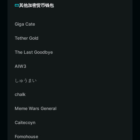
其他加密货币钱包
Giga Cate
Tether Gold
The Last Goodbye
AIW3
しゅうまい
chalk
Meme Wars General
Caitecoyn
Fomohouse