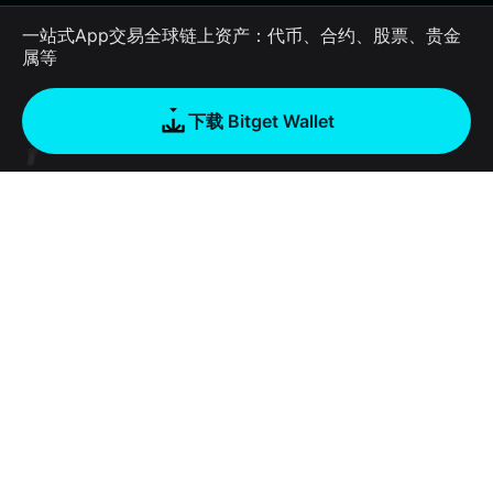
一站式App交易全球链上资产：代币、合约、股票、贵金
属等
下载 Bitget Wallet
公司
关于 Bitget Wallet
产品
博客
加密卡
Bitget Wallet X