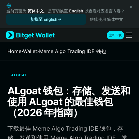
English
日本語
当前页面为
简体中文
。是否切换至
English
以查看对应语言内容？
Tiếng Việt
切换至 English
继续使用 简体中文
Русский
Español (Latinoamérica)
立即下载
Türkçe
Italiano
Home
›
Wallet
›
Meme Algo Trading IDE 钱包
Français
Deutsch
简体中文
ALGOAT
繁體中文
Português (Portugal)
ALgoat 钱包：存储、发送和
Bahasa Indonesia
使用 ALgoat 的最佳钱包
ภาษาไทย
हिन्दी
（2026 年指南）
বাংলা
Español
下载最佳 Meme Algo Trading IDE 钱包，存
Português (Brasil)
Español (Argentina)
储、发送和使用 Meme Algo Trading IDE。学