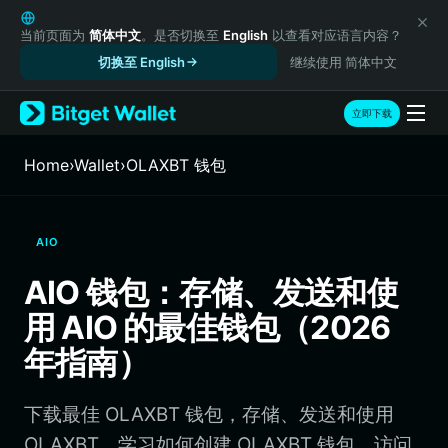
English
日本語
当前页面为
简体中文
。是否切换至
English
以查看对应语言内容？
Tiếng Việt
切换至 English
继续使用 简体中文
Русский
Español (Latinoamérica)
立即下载
Türkçe
Italiano
Home
›
Wallet
›
OLAXBT 钱包
Français
Deutsch
简体中文
AIO
繁體中文
Português (Portugal)
AIO 钱包：存储、发送和使
Bahasa Indonesia
用 AIO 的最佳钱包（2026
ภาษาไทย
हिन्दी
年指南）
বাংলা
Español
下载最佳 OLAXBT 钱包，存储、发送和使用
Português (Brasil)
Español (Argentina)
OLAXBT。学习如何创建 OLAXBT 钱包、访问