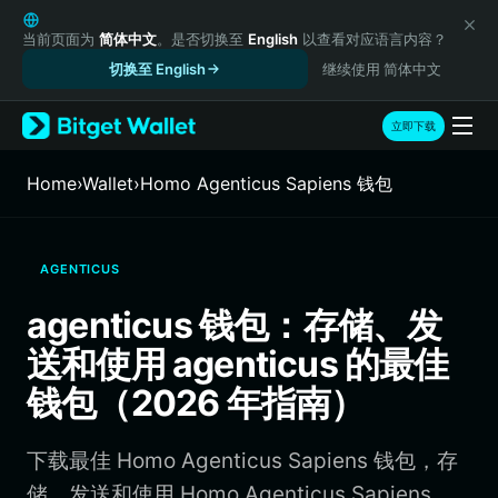
English
日本語
当前页面为
简体中文
。是否切换至
English
以查看对应语言内容？
Tiếng Việt
切换至 English
继续使用 简体中文
Русский
Español (Latinoamérica)
立即下载
Türkçe
Italiano
Home
›
Wallet
›
Homo Agenticus Sapiens 钱包
Français
Deutsch
简体中文
AGENTICUS
繁體中文
Português (Portugal)
agenticus 钱包：存储、发
Bahasa Indonesia
送和使用 agenticus 的最佳
ภาษาไทย
हिन्दी
钱包（2026 年指南）
বাংলা
Español
下载最佳 Homo Agenticus Sapiens 钱包，存
Português (Brasil)
Español (Argentina)
储、发送和使用 Homo Agenticus Sapiens。