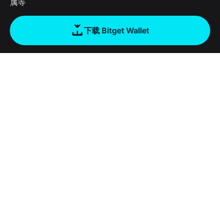
属等
下载 Bitget Wallet
公司
关于 Bitget Wallet
产品
博客
加密卡
Bitget Wallet X
学院
稳定币理财
开发者文档
安全