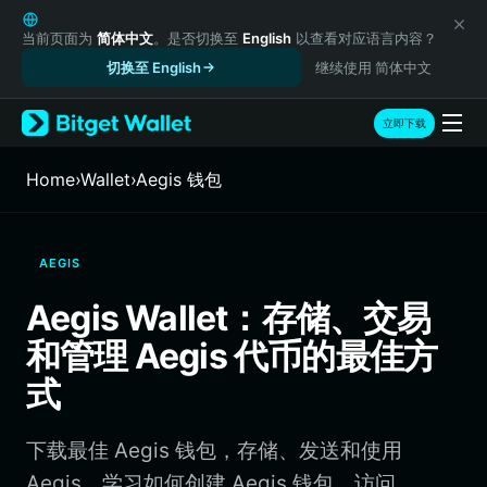
English
日本語
当前页面为
简体中文
。是否切换至
English
以查看对应语言内容？
Tiếng Việt
切换至 English
继续使用 简体中文
Русский
Español (Latinoamérica)
立即下载
Türkçe
Italiano
Home
›
Wallet
›
Aegis 钱包
Français
Deutsch
简体中文
AEGIS
繁體中文
Português (Portugal)
Aegis Wallet：存储、交易
Bahasa Indonesia
和管理 Aegis 代币的最佳方
ภาษาไทย
हिन्दी
式
বাংলা
Español
下载最佳 Aegis 钱包，存储、发送和使用
Português (Brasil)
Español (Argentina)
Aegis。学习如何创建 Aegis 钱包、访问