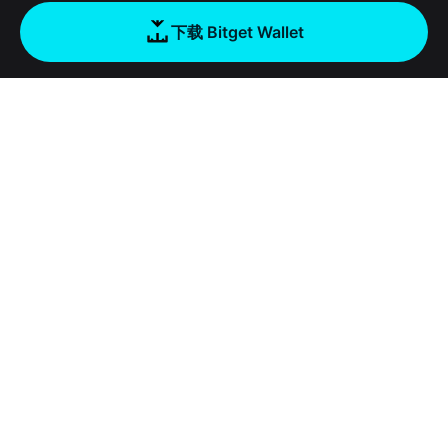
下载 Bitget Wallet
公司
关于 Bitget Wallet
产品
博客
加密卡
Bitget Wallet X
学院
稳定币理财
开发者文档
安全
加密资讯
Payfi Crypto
接入钱包
风险保障基金
工具