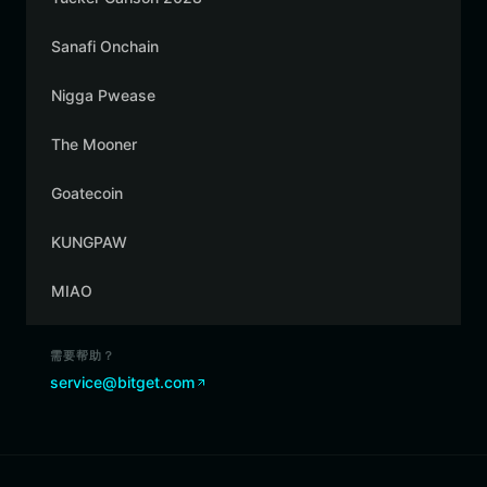
Sanafi Onchain
Nigga Pwease
The Mooner
Goatecoin
KUNGPAW
MIAO
需要帮助？
service@bitget.com