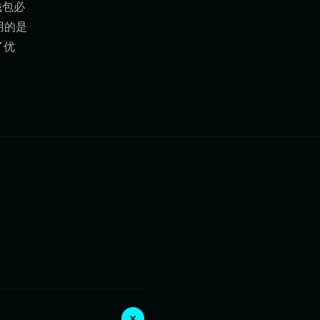
钱包必
用的是
了优