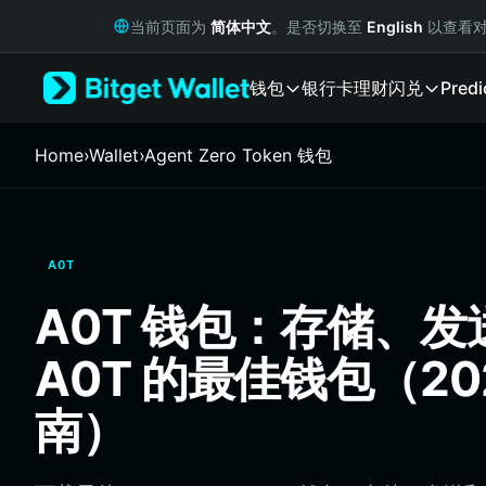
English
当前页面为
简体中文
。是否切换至
English
以查看对
日本語
Tiếng Việt
钱包
银行卡
理财
闪兑
Predi
Русский
Español (Latinoamérica)
Türkçe
Home
›
Wallet
›
Agent Zero Token 钱包
Italiano
Français
Deutsch
简体中文
A0T
繁體中文
Português (Portugal)
A0T 钱包：存储、
Bahasa Indonesia
ภาษาไทย
A0T 的最佳钱包（20
हिन्दी
বাংলা
南）
Español
Português (Brasil)
Español (Argentina)