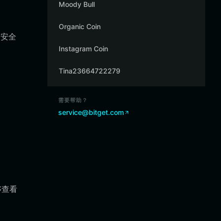
Moody Bull
Organic Coin
不安全
Instagram Coin
Tina23664722279
需要帮助？
service@bitget.com
够查看