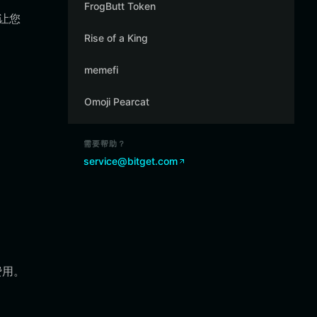
FrogButt Token
，让您
Rise of a King
memefi
Omoji Pearcat
需要帮助？
service@bitget.com
费用。