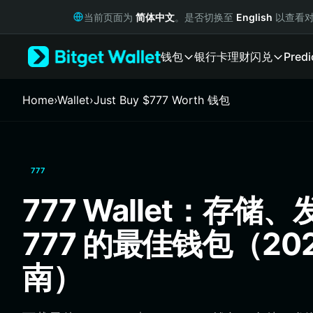
English
当前页面为
简体中文
。是否切换至
English
以查看对
日本語
Tiếng Việt
钱包
银行卡
理财
闪兑
Predi
Русский
Español (Latinoamérica)
Türkçe
Home
›
Wallet
›
Just Buy $777 Worth 钱包
Italiano
Français
Deutsch
简体中文
777
繁體中文
Português (Portugal)
777 Wallet：存储
Bahasa Indonesia
ภาษาไทย
777 的最佳钱包（20
हिन्दी
বাংলা
南）
Español
Português (Brasil)
Español (Argentina)