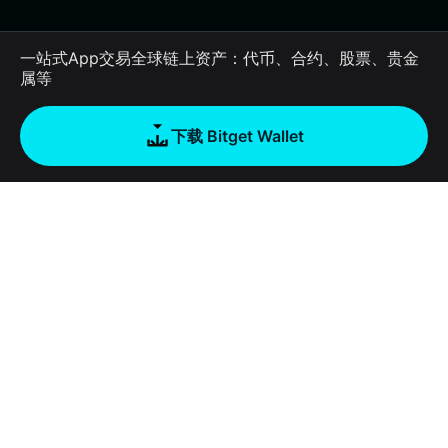
一站式App交易全球链上资产：代币、合约、股票、贵金
属等
下载 Bitget Wallet
公司
关于 Bitget Wallet
产品