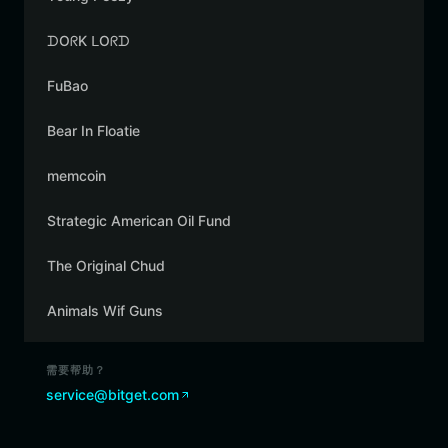
ᗪOᖇK ᒪOᖇᗪ
FuBao
Bear In Floatie
memcoin
Strategic American Oil Fund
The Original Chud
Animals Wif Guns
需要帮助？
service@bitget.com