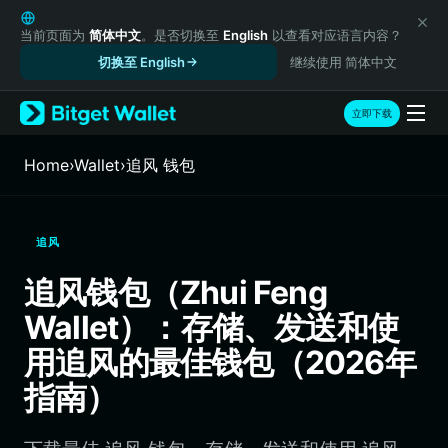
English
日本語
当前页面为
简体中文
。是否切换至
English
以查看对应语言内容？
Tiếng Việt
切换至 English
继续使用 简体中文
Русский
Español (Latinoamérica)
立即下载
Türkçe
Italiano
Home
›
Wallet
›
追风 钱包
Français
Deutsch
简体中文
追风
繁體中文
Português (Portugal)
追风钱包（Zhui Feng
Bahasa Indonesia
Wallet）：存储、发送和使
ภาษาไทย
हिन्दी
用追风的最佳钱包（2026年
বাংলা
指南）
Español
Português (Brasil)
Español (Argentina)