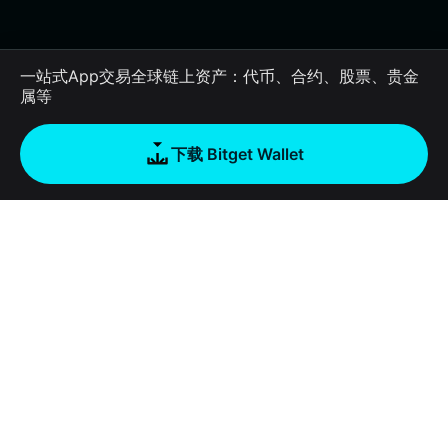
一站式App交易全球链上资产：代币、合约、股票、贵金
属等
下载 Bitget Wallet
公司
关于 Bitget Wallet
产品