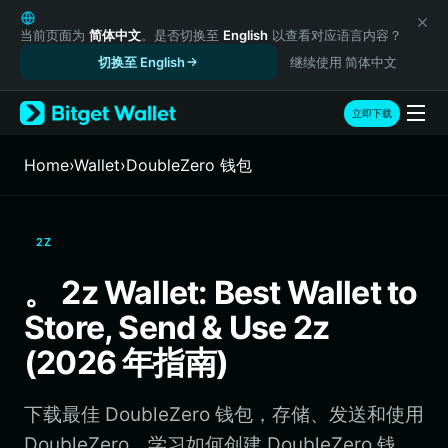
English
日本語
当前页面为
简体中文
。是否切换至
English
以查看对应语言内容？
Tiếng Việt
切换至 English
继续使用 简体中文
Русский
Español (Latinoamérica)
立即下载
Türkçe
Italiano
Home
›
Wallet
›
DoubleZero 钱包
Français
Deutsch
简体中文
2Z
繁體中文
Português (Portugal)
。 2z Wallet: Best Wallet to
Bahasa Indonesia
Store, Send & Use 2z
ภาษาไทย
हिन्दी
(2026 年指南)
বাংলা
Español
下载最佳 DoubleZero 钱包，存储、发送和使用
Português (Brasil)
Español (Argentina)
DoubleZero。学习如何创建 DoubleZero 钱