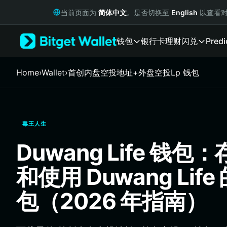
English
当前页面为
简体中文
。是否切换至
English
以查看对
日本語
Tiếng Việt
钱包
银行卡
理财
闪兑
Predi
Русский
Español (Latinoamérica)
Türkçe
Home
›
Wallet
›
首创内盘空投地址+外盘空投Lp 钱包
Italiano
Français
Deutsch
简体中文
毒王人生
繁體中文
Português (Portugal)
Duwang Life 钱
Bahasa Indonesia
ภาษาไทย
和使用 Duwang Lif
हिन्दी
বাংলা
包（2026 年指南）
Español
Português (Brasil)
Español (Argentina)