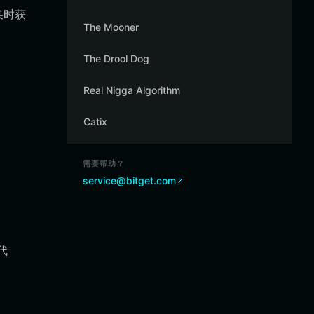
换时获
The Mooner
The Drool Dog
Real Nigga Algorithm
Catix
需要帮助？
service@bitget.com
代