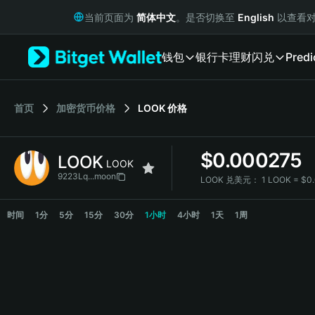
English
当前页面为
简体中文
。是否切换至
English
以查看对
日本語
Tiếng Việt
钱包
银行卡
理财
闪兑
Predi
Русский
Español (Latinoamérica)
Türkçe
Italiano
首页
加密货币价格
LOOK
价格
Français
Deutsch
$
0.000275
LOOK
简体中文
LOOK
繁體中文
9223Lq...moon
LOOK 兑美元：
1 LOOK = $0
Português (Portugal)
LOOK 价格走势图
Bahasa Indonesia
时间
1分
5分
15分
30分
1小时
4小时
1天
1周
ภาษาไทย
हिन्दी
বাংলা
Español
Português (Brasil)
Español (Argentina)