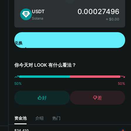
0.00027496
USDT
Solana
≈ $
0.00
兑换
下载钱包 App
你今天对 LOOK 有什么看法？
50
%
50
%
好
差
资金池
介绍
热门
$24,410