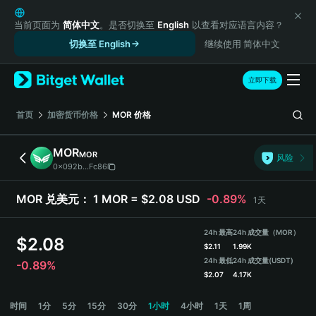
English
日本語
当前页面为
简体中文
。是否切换至
English
以查看对应语言内容？
Tiếng Việt
切换至 English
继续使用 简体中文
Русский
Español (Latinoamérica)
立即下载
Türkçe
Italiano
首页
加密货币价格
MOR
价格
Français
Deutsch
MOR
MOR
风险
简体中文
0x092b...Fc86
繁體中文
Português (Portugal)
MOR 兑美元：
1 MOR = $2.08 USD
-0.89%
1天
Bahasa Indonesia
ภาษาไทย
24h 最高
24h 成交量（MOR）
$
2.08
हिन्दी
$
2.11
1.99K
বাংলা
24h 最低
24h 成交量
(USDT)
-0.89%
$
2.07
4.17K
Español
Português (Brasil)
MOR 价格走势图
时间
1分
5分
15分
30分
1小时
4小时
1天
1周
Español (Argentina)