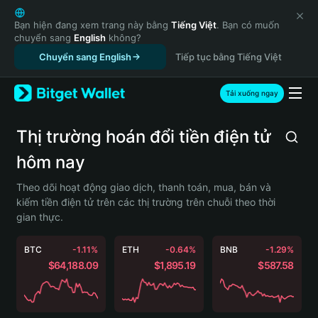
English
日本語
Bạn hiện đang xem trang này bằng
Tiếng Việt
. Bạn có muốn
chuyển sang
English
không?
Tiếng Việt
Chuyển sang English
Tiếp tục bằng Tiếng Việt
Русский
Español (Latinoamérica)
Türkçe
Tải xuống ngay
Italiano
Français
Thị trường hoán đổi tiền điện tử
Deutsch
hôm nay
简体中文
繁體中文
Theo dõi hoạt động giao dịch, thanh toán, mua, bán và
Português (Portugal)
kiếm tiền điện tử trên các thị trường trên chuỗi theo thời
Bahasa Indonesia
gian thực.
ภาษาไทย
हिन्दी
BTC
-1.11%
ETH
-0.64%
BNB
-1.29%
বাংলা
$64,188.09
$1,895.19
$587.58
Español
Português (Brasil)
Español (Argentina)