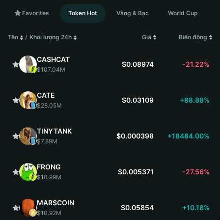
Favorites
Token Hot
Vàng & Bạc
World Cup
Tên
/
Khối lượng 24h
Giá
Biến động
CASHCAT
$0.08974
-21.22%
$107.04M
CATE
$0.03109
+88.88%
$28.05M
TINYTANK
$0.000398
+18484.00%
$7.89M
FRONG
$0.005371
-27.56%
$10.99M
MARSCOIN
$0.05854
+10.18%
$10.92M