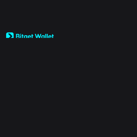
English
日本語
Tiếng Việt
Русский
Entreprise
Español (Latinoamérica)
Türkçe
Bitget Wallet X
Italiano
Français
Sécurité
Deutsch
简体中文
Outils
繁體中文
Português (Portugal)
Actifs
Bahasa Indonesia
ภาษาไทย
Products
العربية
हिन्दी
Mentions légales
বাংলা