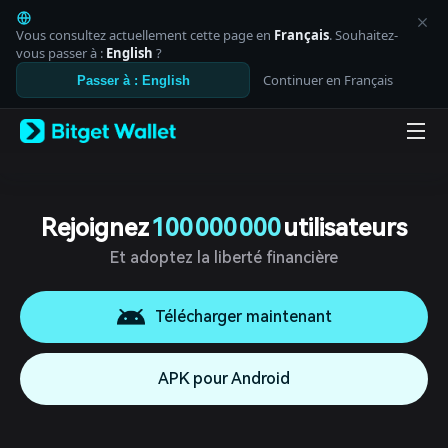
English
日本語
Vous consultez actuellement cette page en
Français
. Souhaitez-
Tiếng Việt
vous passer à :
English
?
Русский
Continuer en Français
Passer à : English
Español (Latinoamérica)
Türkçe
Italiano
Français
Deutsch
简体中文
繁體中文
Rejoignez
100 000 000
utilisateurs
Português (Portugal)
Et adoptez la liberté financière
Bahasa Indonesia
ภาษาไทย
العربية
Télécharger maintenant
हिन्दी
বাংলা
Español
APK pour Android
Português (Brasil)
Español (Argentina)