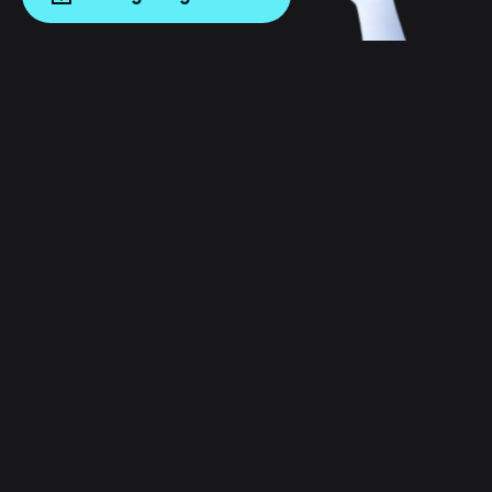
English
日本語
Tiếng Việt
Русский
Empresa
Español (Latinoamérica)
Türkçe
Bitget Wallet X