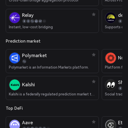
Cross-chain bridge aggregation protocol
Relay
deBr
Instant, low-cost bridging
Prediction market
Polymarket
Nois
Polymarket is an Information Markets platform.
Platform for 
Shar
Kalshi
Kalshi is a federally regulated prediction market that supports cryptocurrency deposits.
Social tradin
Top DeFi
Aave
Eth