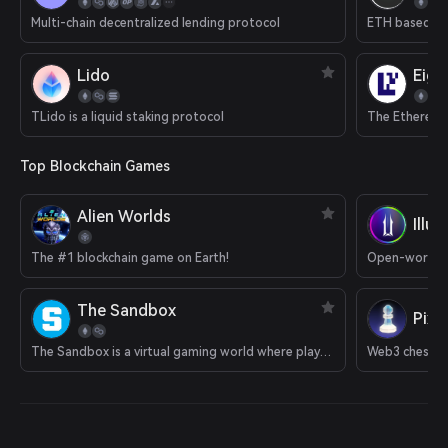
Multi-chain decentralized lending protocol
ETH based del
Lido
Eige
TLido is a liquid staking protocol
The Ethereum 
Top Blockchain Games
Alien Worlds
Illu
The #1 blockchain game on Earth!
Open-world 
The Sandbox
Pixi
The Sandbox is a virtual gaming world where players can build, own, and monetize their gaming experiences.
Web3 chess 