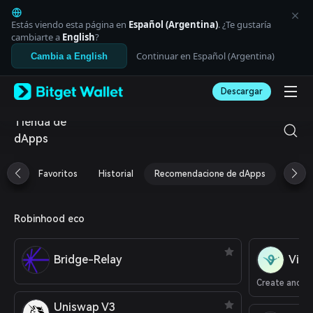
English
日本語
Estás viendo esta página en
Español (Argentina)
. ¿Te gustaría
Tiếng Việt
cambiarte a
English
?
Русский
Continuar en Español (Argentina)
Cambia a English
Español (Latinoamérica)
Türkçe
Descargar
Italiano
Français
Tienda de
Deutsch
dApps
简体中文
繁體中文
Português (Portugal)
Favoritos
Historial
Recomendacione de dApps
Airdr
Bahasa Indonesia
ภาษาไทย
العربية
Robinhood eco
हिन्दी
বাংলা
Español
Bridge-Relay
Virt
Português (Brasil)
Create and C
Español (Argentina)
Uniswap V3