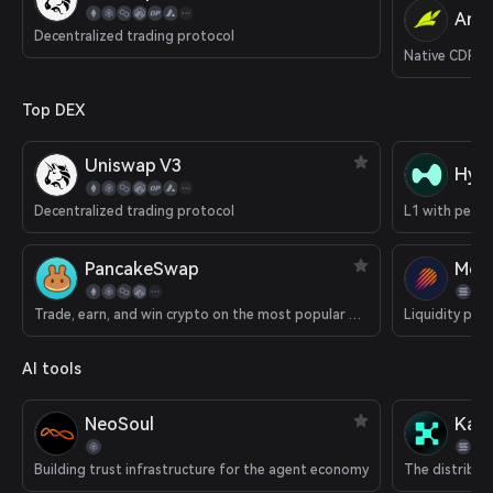
Arro
Decentralized trading protocol
Native CDP o
Top DEX
Uniswap V3
Hype
Decentralized trading protocol
PancakeSwap
Met
Trade, earn, and win crypto on the most popular decentralized platform in the galaxy.
Liquidity pla
AI tools
NeoSoul
Kait
Building trust infrastructure for the agent economy