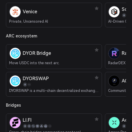
SoS
Venice
Private, Uncensored AI
AI-Driven Cry
ARC ecosystem
DYOR Bridge
Rad
Move USDC into the next arc.
DYORSWAP
ACT
DYORSWAP is a multi-chain decentralized exchange (DEX).
Bridges
LI.FI
Acro