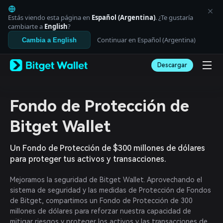
English
日本語
Estás viendo esta página en
Español (Argentina)
. ¿Te gustaría
Tiếng Việt
cambiarte a
English
?
Русский
Continuar en Español (Argentina)
Cambia a English
Español (Latinoamérica)
Türkçe
Descargar
Italiano
Français
Deutsch
简体中文
Fondo de Protección de
繁體中文
Português (Portugal)
Bitget Wallet
Bahasa Indonesia
ภาษาไทย
Un Fondo de Protección de $300 millones de dólares
العربية
para proteger tus activos y transacciones.
हिन्दी
বাংলা
Mejoramos la seguridad de Bitget Wallet. Aprovechando el
Español
sistema de seguridad y las medidas de Protección de Fondos
Português (Brasil)
de Bitget, compartimos un Fondo de Protección de 300
Español (Argentina)
millones de dólares para reforzar nuestra capacidad de
mitigar riesgos y proteger los activos y las transacciones de