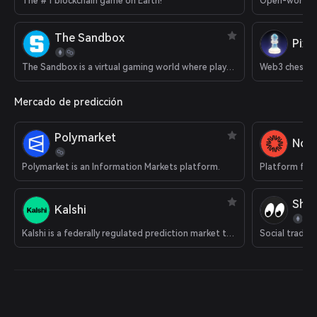
The #1 blockchain game on Earth!
Open-world 
The Sandbox
Pixi
The Sandbox is a virtual gaming world where players can build, own, and monetize their gaming experiences.
Web3 chess 
Mercado de predicción
Polymarket
Nois
Polymarket is an Information Markets platform.
Platform for 
Shar
Kalshi
Kalshi is a federally regulated prediction market that supports cryptocurrency deposits.
Social tradin