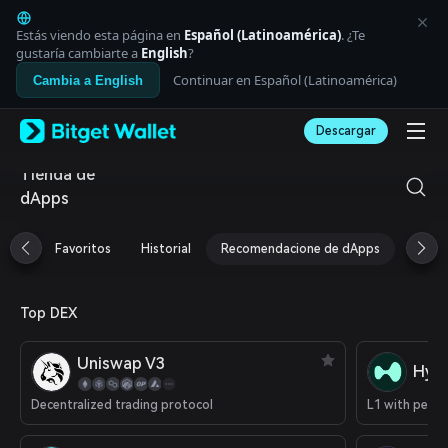
English
日本語
Estás viendo esta página en
Español (Latinoamérica)
. ¿Te
Tiếng Việt
gustaría cambiarte a
English
?
Русский
Continuar en Español (Latinoamérica)
Cambia a English
Español (Latinoamérica)
Türkçe
Descargar
Italiano
Français
Tienda de
Deutsch
dApps
简体中文
繁體中文
Português (Portugal)
Favoritos
Historial
Recomendacione de dApps
Airdr
Bahasa Indonesia
ภาษาไทย
العربية
Top DEX
हिन्दी
বাংলা
Uniswap V3
Español
Hype
Português (Brasil)
Decentralized trading protocol
Español (Argentina)