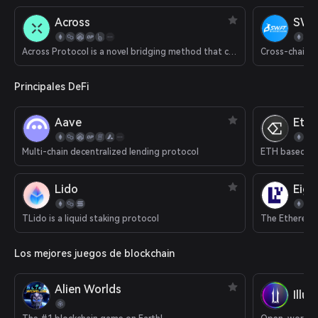
Across
SWF
Across Protocol is a novel bridging method that combines an optimistic oracle, bonded relayers and single-sided liquidity pools to provide decentralized instant transactions from rollup chains to Ethereum mainnet.
Cross-chain 
Principales DeFi
Aave
Eth
Multi-chain decentralized lending protocol
ETH based del
Lido
Eige
TLido is a liquid staking protocol
The Ethereum 
Los mejores juegos de blockchain
Alien Worlds
Illu