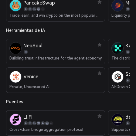
PancakeSwap
Met
Trade, earn, and win crypto on the most popular decentralized platform in the galaxy.
Liquidity pla
Herramientas de IA
NeoSoul
Kait
Building trust infrastructure for the agent economy
SoS
Venice
Private, Uncensored AI
AI-Driven Cry
Puentes
LI.FI
deBr
Cross-chain bridge aggregation protocol